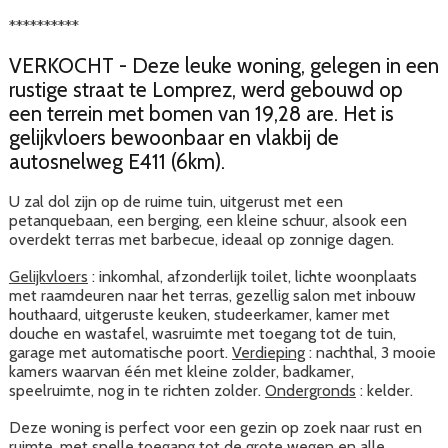
**********
VERKOCHT - Deze leuke woning, gelegen in een
rustige straat te Lomprez, werd gebouwd op
een terrein met bomen van 19,28 are. Het is
gelijkvloers bewoonbaar en vlakbij de
autosnelweg E411 (6km).
U zal dol zijn op de ruime tuin, uitgerust met een
petanquebaan, een berging, een kleine schuur, alsook een
overdekt terras met barbecue, ideaal op zonnige dagen.
Gelijkvloers
: inkomhal, afzonderlijk toilet, lichte woonplaats
met raamdeuren naar het terras, gezellig salon met inbouw
houthaard, uitgeruste keuken, studeerkamer, kamer met
douche en wastafel, wasruimte met toegang tot de tuin,
garage met automatische poort.
Verdieping
: nachthal, 3 mooie
kamers waarvan één met kleine zolder, badkamer,
speelruimte, nog in te richten zolder.
Ondergronds
: kelder.
Deze woning is perfect voor een gezin op zoek naar rust en
ruimte, met snelle toegang tot de grote wegen en alle